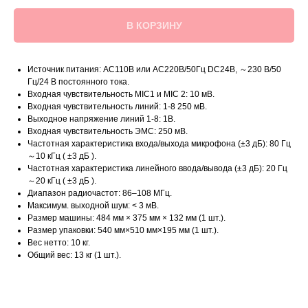
В КОРЗИНУ
Источник питания: AC110В или AC220В/50Гц DC24В, ～230 В/50
Гц/24 В постоянного тока.
Входная чувствительность MIC1 и MIC 2: 10 мВ.
Входная чувствительность линий: 1-8 250 мВ.
Выходное напряжение линий 1-8: 1В.
Входная чувствительность ЭМС: 250 мВ.
Частотная характеристика входа/выхода микрофона (±3 дБ): 80 Гц
～10 кГц ( ±3 дБ ).
Частотная характеристика линейного ввода/вывода (±3 дБ): 20 Гц
～20 кГц ( ±3 дБ ).
Диапазон радиочастот: 86–108 МГц.
Максимум. выходной шум: < 3 мВ.
Размер машины: 484 мм × 375 мм × 132 мм (1 шт.).
Размер упаковки: 540 мм×510 мм×195 мм (1 шт.).
Вес нетто: 10 кг.
Общий вес: 13 кг (1 шт.).