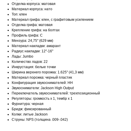
Отделка корпуса: матовая
Материал корпуса: нато
Топ: клен
Материал грифа: клен, с графитовым усилением
Отделка грифа: матовая
Крепление грифа: на болтах
Профиль грифа: C
Мензура: 24,75'' (629 мм)
Материал накладки: амарант
Радиус накладки: 12''-16''
Лады: Jumbo
Количество ладов: 22
Инкрустация: белые точки
Ширина верхнего порожка: 1.625'' (41,3 мм)
Материал порожка: черный пластик
Конфигурация звукоснимателей: HH
Звукосниматели: Jackson High Output
Переключатель звукоснимателей: трехпозиционный
Регуляторы: громкость х 1, тембр х 1
Фурнитура: черная
Бридж: фиксированный
Колки: литые Jackson
Струны: NPS (толщина .009-.042)