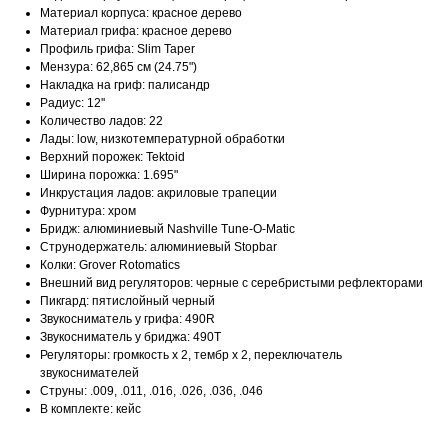
Материал корпуса: красное дерево
Материал грифа: красное дерево
Профиль грифа: Slim Taper
Мензура: 62,865 см (24.75")
Накладка на гриф: палисандр
Радиус: 12''
Количество ладов: 22
Лады: low, низкотемпературной обработки
Верхний порожек: Tektoid
Ширина порожка: 1.695"
Инкрустация ладов: акриловые трапеции
Фурнитура: хром
Бридж: алюминиевый Nashville Tune-O-Matic
Струнодержатель: алюминиевый Stopbar
Колки: Grover Rotomatics
Внешний вид регуляторов: черные с серебристыми рефлекторами
Пикгард: пятислойный черный
Звукосниматель у грифа: 490R
Звукосниматель у бриджа: 490T
Регуляторы: громкость х 2, тембр х 2, переключатель
звукоснимателей
Струны: .009, .011, .016, .026, .036, .046
В комплекте: кейс