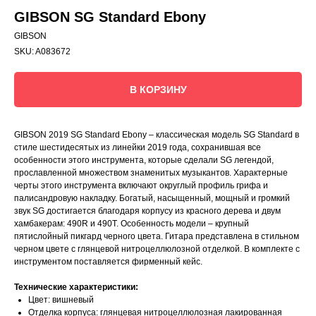
GIBSON SG Standard Ebony
GIBSON
SKU:
A083672
В КОРЗИНУ
GIBSON 2019 SG Standard Ebony – классическая модель SG Standard в
стиле шестидесятых из линейки 2019 года, сохранившая все
особенности этого инструмента, которые сделали SG легендой,
прославленной множеством знаменитых музыкантов. Характерные
черты этого инструмента включают округлый профиль грифа и
палисандровую накладку. Богатый, насыщенный, мощный и громкий
звук SG достигается благодаря корпусу из красного дерева и двум
хамбакерам: 490R и 490T. Особенность модели – крупный
пятислойный пикгард черного цвета. Гитара представлена в стильном
черном цвете с глянцевой нитроцеллюлозной отделкой. В комплекте с
инструментом поставляется фирменный кейс.
Технические характеристики:
Цвет: вишневый
Отделка корпуса: глянцевая нитроцеллюлозная лакированная