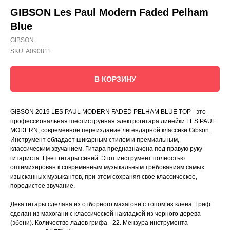
GIBSON Les Paul Modern Faded Pelham
Blue
GIBSON
SKU:
A090811
В КОРЗИНУ
GIBSON 2019 LES PAUL MODERN FADED PELHAM BLUE TOP - это
профессиональная шестиструнная электрогитара линейки LES PAUL
MODERN, современное переиздание легендарной классики Gibson.
Инструмент обладает шикарным стилем и премиальным,
классическим звучанием. Гитара предназначена под правую руку
гитариста. Цвет гитары синий. Этот инструмент полностью
оптимизирован к современным музыкальным требованиям самых
изысканных музыкантов, при этом сохраняя свое классическое,
породистое звучание.
Дека гитары сделана из отборного махагони с топом из клена. Гриф
сделан из махогани с классической накладкой из черного дерева
(эбони). Количество ладов грифа - 22. Мензура инструмента