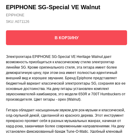
EPIPHONE SG-Special VE Walnut
EPIPHONE
SKU:
A071126
В КОРЗИНУ
Электрогитара EPIPHONE SG-Special VE Heritage Walnut дает
возможность приобщиться к классическому стилю электрогитар
линейки SG. Кроме оригинального стиля, эта гитара имеет более
демократичную цену, при этом она имеет полностью идентичный
внешний вид и хорошее звучание. Бренд Epiphone представляет
бюджетный вариант классической электрогитары SG, сохраняя все ее
основные достоинства. На деку гитары установлен комплект
звукоснимателей-хамбакеров, это модели 650R и 700T Humbuckers от
производителя. Цвет гитары - орех (Walnut).
Гитара обладает насыщенным звуком для рок-музыки и классической,
олд-скульной декой, сделанной из красного дерева. Этот инструмент
прекрасно проявит себя в разных музыкальных жанрах, начиная от
хард-рока, заканчивая более современными направлениями. На деку
установлен фиксированный бридж Tune-O-Matic. Удобный кленовый