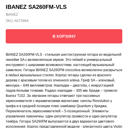
IBANEZ SA260FM-VLS
IBANEZ
SKU:
A073984
В КОРЗИНУ
IBANEZ SA260FM-VLS - стильная шестиструнная гитара из модельной
линейки SA с великолепным звуком. Это гибкий и универсальный
инструмент с широкими возможностями, настоящий музыкальный
хамелеон. Гитара IBANEZ SA260FM способна великолепно раскрыться
в любых музыкальных стилях. Корпус гитары сделан из красного
дерева с красивым топом из огненного клёна. Гриф SA – кленовый,
мензура – 648 миллиметров. Накладка – джатоба, с инкрустацией
ладов белыми точками. Радиус накладки – 305 мм. Бридж – тремоло
Ibanez T102. За звучание гитары отвечают три пассивных
звукоснимателя с керамическими магнитами: синглы Resolution у
грифа и в средней позиции плюс хамбакер Quantum у бриджа.
Переключатель звукоснимателей – 5-позиционный. Элементы
управления лаконичны: один регулятор громкости и один регулятор
тембра. Гитара SA260FM выпускается в двух вариантах цветового
исполнения. Корпус представленной модели - элегантного цвета Violin