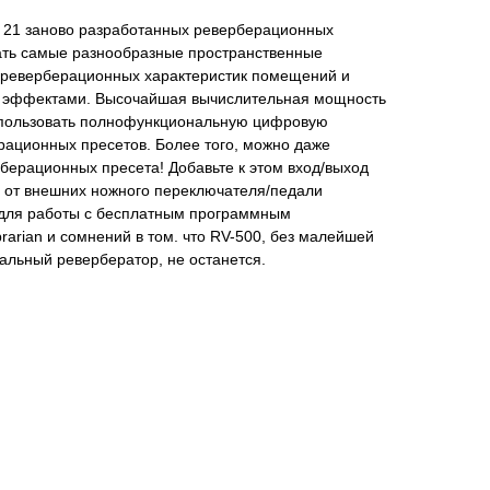
 21 заново разработанных реверберационных
ать самые разнообразные пространственные
и реверберационных характеристик помещений и
и эффектами. Высочайшая вычислительная мощность
спользовать полнофункциональную цифровую
рационных пресетов. Более того, можно даже
рберационных пресета! Добавьте к этом вход/выход
я от внешних ножного переключателя/педали
B для работы с бесплатным программным
rarian и сомнений в том. что RV-500, без малейшей
альный ревербератор, не останется.