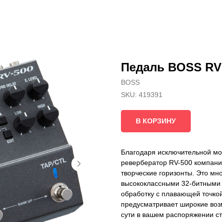
Педаль BOSS RV
BOSS
SKU:
419391
В КОРЗИНУ
Благодаря исключительной мо
ревербератор RV-500 компани
творческие горизонты. Это мн
высококлассными 32-битными 
обработку с плавающей точкой
предусматривает широкие во
сути в вашем распоряжении с