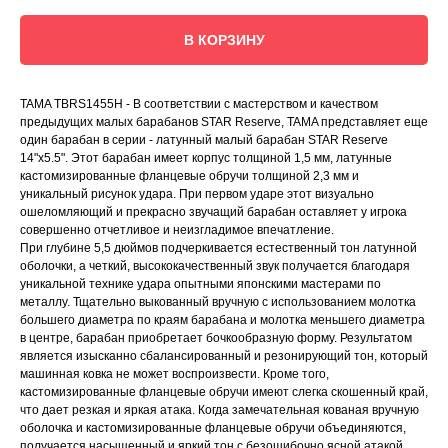
В КОРЗИНУ
TAMA TBRS1455H - В соответствии с мастерством и качеством
предыдущих малых барабанов STAR Reserve, TAMA представляет еще
один барабан в серии - латунный малый барабан STAR Reserve
14"x5.5". Этот барабан имеет корпус толщиной 1,5 мм, латунные
кастомизированные фланцевые обручи толщиной 2,3 мм и
уникальный рисунок удара. При первом ударе этот визуально
ошеломляющий и прекрасно звучащий барабан оставляет у игрока
совершенно отчетливое и неизгладимое впечатление.
При глубине 5,5 дюймов подчеркивается естественный тон латунной
оболочки, а четкий, высококачественный звук получается благодаря
уникальной технике удара опытными японскими мастерами по
металлу. Тщательно выкованный вручную с использованием молотка
большего диаметра по краям барабана и молотка меньшего диаметра
в центре, барабан приобретает бочкообразную форму. Результатом
является изысканно сбалансированный и резонирующий тон, который
машинная ковка не может воспроизвести. Кроме того,
кастомизированные фланцевые обручи имеют слегка скошенный край,
что дает резкая и яркая атака. Когда замечательная кованая вручную
оболочка и кастомизированные фланцевые обручи объединяются,
получается насыщенный и яркий тон с безошибочно ясной атакой.