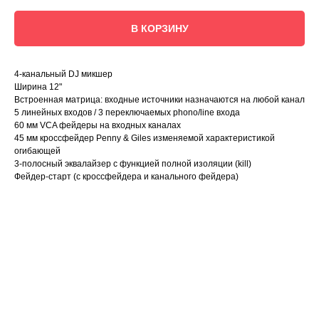
В КОРЗИНУ
4-канальный DJ микшер
Ширина 12"
Встроенная матрица: входные источники назначаются на любой канал
5 линейных входов / 3 переключаемых phono/line входа
60 мм VCA фейдеры на входных каналах
45 мм кроссфейдер Penny & Giles изменяемой характеристикой
огибающей
3-полосный эквалайзер с функцией полной изоляции (kill)
Фейдер-старт (с кроссфейдера и канального фейдера)