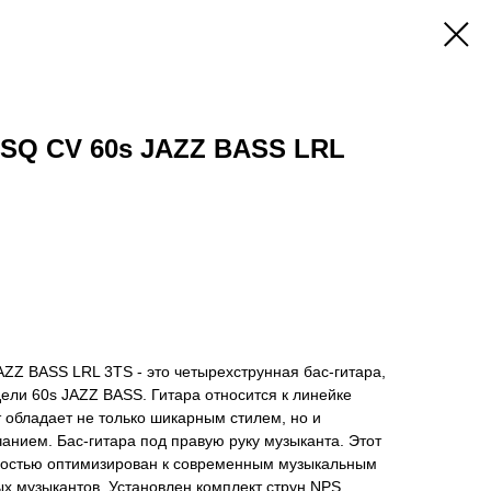
SQ CV 60s JAZZ BASS LRL
Z BASS LRL 3TS - это четырехструнная бас-гитара,
ели 60s JAZZ BASS. Гитара относится к линейке
нт обладает не только шикарным стилем, но и
анием. Бас-гитара под правую руку музыканта. Этот
ностью оптимизирован к современным музыкальным
х музыкантов. Установлен комплект струн NPS