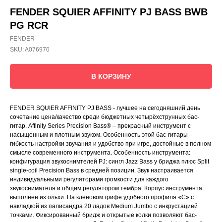
FENDER SQUIER AFFINITY PJ BASS BWB
PG RCR
FENDER
SKU:
A076970
В КОРЗИНУ
FENDER SQUIER AFFINITY PJ BASS - лучшее на сегодняшний день
сочетание цена/качество среди бюджетных четырёхструнных бас-
гитар. Affinity Series Precision Bass® – прекрасный инструмент с
насыщенным и плотным звуком. Особенность этой бас-гитары –
гибкость настройки звучания и удобство при игре, достойные в полном
смысле современного инструмента. Особенность инструмента:
конфигурация звукоснимтелей PJ: сингл Jazz Bass у бриджа плюс Split
single-coil Precision Bass в средней позиции. Звук настраивается
индивидуальными регуляторами громкости для каждого
звукоснимателя и общим регулятором тембра. Корпус инструмента
выполнен из ольхи. На кленовом грифе удобного профиля «С» с
накладкой из палисандра 20 ладов Medium Jumbo с инкрустацией
точками. Фиксированный бридж и открытые колки позволяют бас-