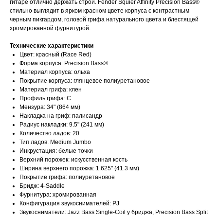
гитаре отлично держать строй. Fender Squier Affinity Precision Bass®
стильно выглядит в ярком красном цвете корпуса с контрастным
черным пикгардом, головой грифа натурального цвета и блестящей
хромированной фурнитурой.
Технические характеристики
Цвет: красный (Race Red)
Форма корпуса: Precision Bass®
Материал корпуса: ольха
Покрытие корпуса: глянцевое полиуретановое
Материал грифа: клен
Профиль грифа: С
Мензура: 34" (864 мм)
Накладка на гриф: палисандр
Радиус накладки: 9.5" (241 мм)
Количество ладов: 20
Тип ладов: Medium Jumbo
Инкрустация: белые точки
Верхний порожек: искусственная кость
Ширина верхнего порожка: 1.625" (41.3 мм)
Покрытие грифа: полиуретановое
Бридж: 4-Saddle
Фурнитура: хромированная
Конфигурация звукоснимателей: PJ
Звукосниматели: Jazz Bass Single-Coil у бриджа, Precision Bass Split